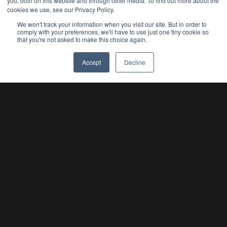
you, both on this website and through other media. To find out more about the
cookies we use, see our Privacy Policy.
Email
We won't track your information when you visit our site. But in order to
comply with your preferences, we'll have to use just one tiny cookie so
that you're not asked to make this choice again.
Country
🤖
Accept
Decline
Name
SUBSCRIBE
Verksamhet
Medlemskap
Partnerskap
Championship
Om oss
Medlemmar