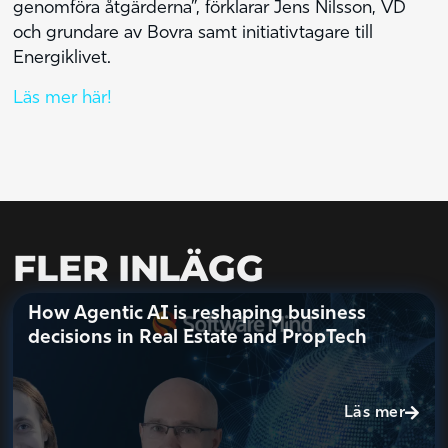
genomföra åtgärderna”, förklarar Jens Nilsson, VD
och grundare av Bovra samt initiativtagare till
Energiklivet.
Läs mer här!
FLER INLÄGG
How Agentic AI is reshaping business
decisions in Real Estate and PropTech
Läs mer