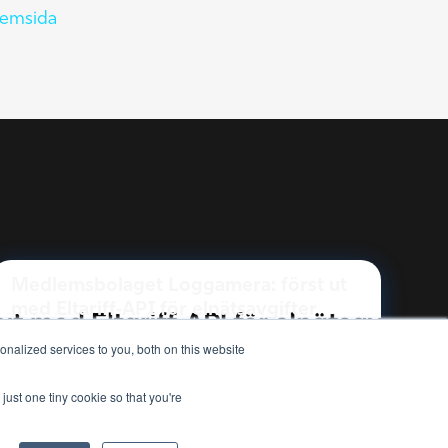
emsida
Medlemsbolaget Loggamera: först ut
med Eltariff‑API för elnätsavgifter
nalized services to you, both on this website
Läs mer
just one tiny cookie so that you're