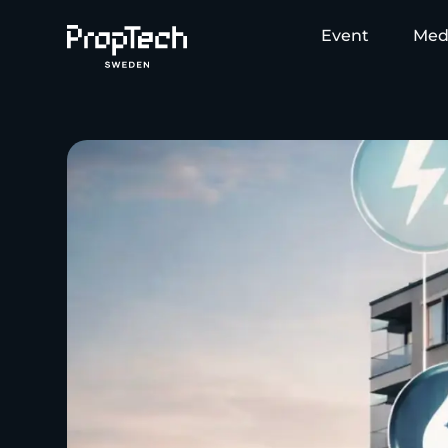
Event
Med