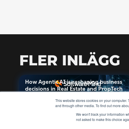
FLER INLÄGG
How Agentic AI is reshaping business
decisions in Real Estate and PropTech
This website stores cookies on your computer. 
and through other media. To find out more abou
Läs mer
We won't track your information whe
not asked to make this choice aga