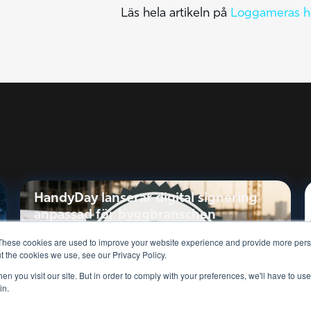
Läs hela artikeln på
Loggameras h
HandyDay lanserar digital signering
anpassad för byggbranschen
These cookies are used to improve your website experience and provide more perso
t the cookies we use, see our Privacy Policy.
Läs mer
n you visit our site. But in order to comply with your preferences, we'll have to use 
in.