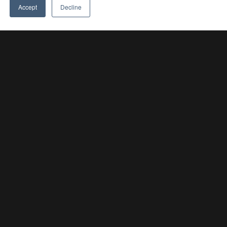
🤖
Accept
Decline
PropTech
Event
Medlemsbloggen
Nyheter
Kontaktuppgifter
PropTech Report 2022