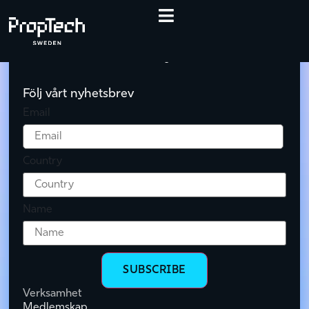
PROPTECH CHAMPIONSHIP –
ENERGIZED BY MKB
Det ledande nätverket inom fastighetsteknik
Följ vårt nyhetsbrev
Email
Country
Name
SUBSCRIBE
Verksamhet
Medlemskap